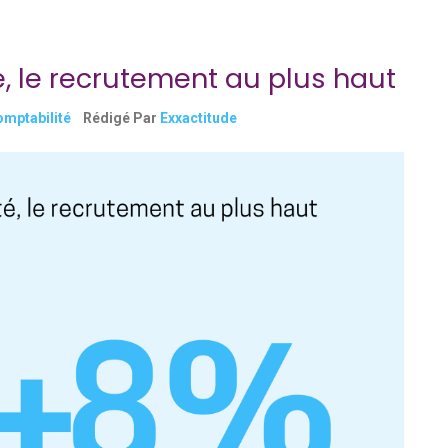
formation
en
alternance
é, le recrutement au plus haut
en
cabinet
omptabilité
Rédigé Par
Exxactitude
d’expertise-
comptable