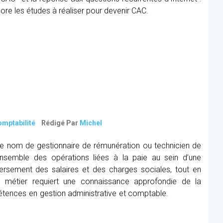
core les études à réaliser pour devenir CAC.
Commissaire
ing
aux
comptes
:
définition,
rôle
et
FAQ
omptabilité
Rédigé Par
Michel
le nom de gestionnaire de rémunération ou technicien de
ensemble des opérations liées à la paie au sein d’une
versement des salaires et des charges sociales, tout en
e métier requiert une connaissance approfondie de la
mpétences en gestion administrative et comptable.
Continue