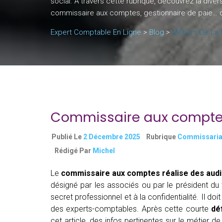
social. À travers cette rubrique, découvrez la dive
commissaire aux comptes, gestionnaire de paie… de
Expert Comptable En Ligne
>
Blog
>
Métiers De La 
Commissaire aux comptes :
Publié Le
2 Décembre 2025
Rubrique
Commissaria
Rédigé Par
Michel
Le
commissaire aux comptes réalise des audi
désigné par les associés ou par le président du 
secret professionnel et à la confidentialité. Il d
des experts-comptables. Après cette courte
dé
cet article, des infos pertinentes sur le métier d