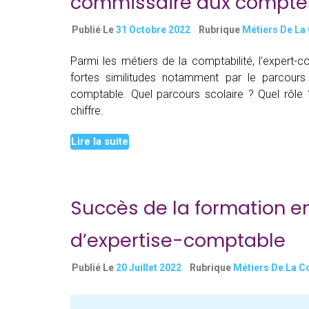
commissaire aux compte
Publié Le
31 Octobre 2022
Rubrique
Métiers De La
Parmi les métiers de la comptabilité, l’expert
fortes similitudes notamment par le parcours sc
comptable. Quel parcours scolaire ? Quel rôle ?
Quelle
chiffre.
Continue reading
différence
Lire la suite
entre
expert-
comptable
et
Succès de la formation e
commissaire
aux
d’expertise-comptable
comptes
?
Publié Le
20 Juillet 2022
Rubrique
Métiers De La C