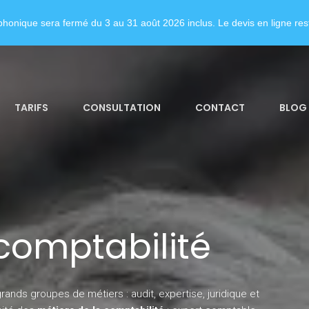
honique sera fermé du 3 au 31 août 2026 inclus. Le devis en ligne rest
TARIFS
CONSULTATION
CONTACT
BLOG
 comptabilité
rands groupes de métiers : audit, expertise, juridique et