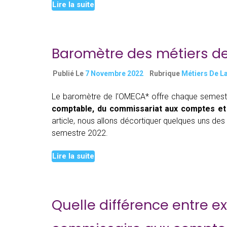
Lire la suite
paie
Baromètre des métiers de
Publié Le
7 Novembre 2022
Rubrique
Métiers De L
Le baromètre de l’OMECA* offre chaque semes
comptable, du commissariat aux comptes et 
article, nous allons décortiquer quelques uns des
Baromètre
semestre 2022.
Continue reading
des
Lire la suite
métiers
de
l’expertise
comptable
Quelle différence entre 