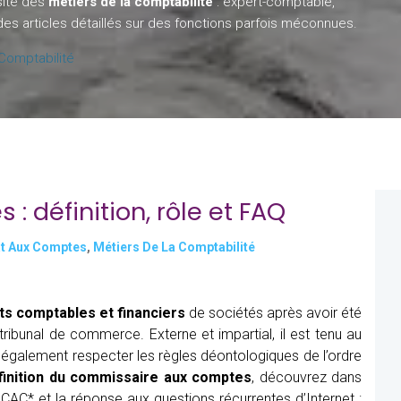
rsité des
métiers de la comptabilité
: expert-comptable,
s articles détaillés sur des fonctions parfois méconnues.
Comptabilité
 définition, rôle et FAQ
t Aux Comptes
,
Métiers De La Comptabilité
ts comptables et financiers
de sociétés après avoir été
tribunal de commerce. Externe et impartial, il est tenu au
oit également respecter les règles déontologiques de l’ordre
finition du commissaire aux comptes
, découvrez dans
e CAC* et la réponse aux questions récurrentes d’Internet :