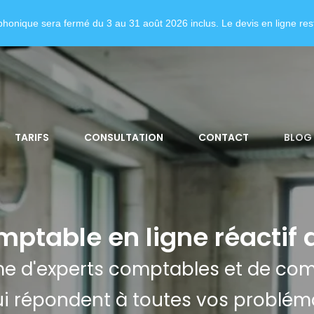
honique sera fermé du 3 au 31 août 2026 inclus. Le devis en ligne rest
TARIFS
CONSULTATION
CONTACT
BLOG
ptable en ligne réactif a
rme d'experts comptables et de c
ui répondent à toutes vos problém