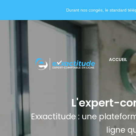
Durant nos congés, le standard télép
ACCUEIL
L'expert-com
Exxactitude : une platefo
ligne q