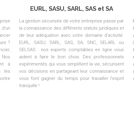
EURL, SASU, SARL, SAS et SA
prise
La gestion sécurisée de votre entreprise passe par
 d'un
la connaissance des différents statuts juridiques et
ancer
de leur adéquation avec votre domaine d'activité.
ure ?
EURL, SASU, SARL, SAS, SA, SNC, SELARL ou
cier,
SELSAS : nos experts comptables en ligne vous
. Nos
aident à faire le bon choix. Des professionnels
ent à
expérimentés qui vous simplifient la vie, sécurisent
s les
vos décisions en partageant leur connaissance et
votre
vous font gagner du temps pour travailler l'esprit
tranquille !