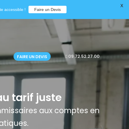
X
e accessible !
Faire un Devis
09.72.52.27.00
FAIRE UN DEVIS
u tarif juste
ommissaires aux comptes en
atiques.