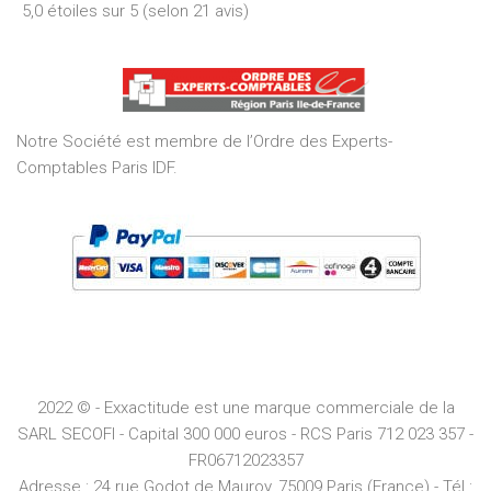
5,0 étoiles sur 5 (selon 21 avis)
5,0
out
of
5
Notre Société est membre de l’Ordre des Experts-
Comptables Paris IDF.
2022 © - Exxactitude est une marque commerciale de la
SARL SECOFI - Capital 300 000 euros -
RCS
Paris
712 023 357 -
FR06712023357
Adresse :
24 rue Godot de Mauroy, 75009 Paris (France) - Tél :