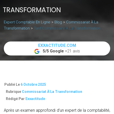
TRANSFORMATION
Expert Comptable En Ligne
>
Blog
>
Commissariat À La
Transformation
>
Tarif Commissaire À La Transformation
EXXACTITUDE.COM
5/5 Google
+21 avis
Publié Le
6 Octobre 2025
Rubrique
Commissariat À La Transformation
Rédigé Par
Exxactitude
Après un examen approfondi d’un expert de la comptabilité,