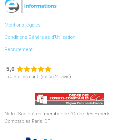
Mentions légales
Conditions Générales d’Utilisation
Recrutement
5,0
Rated
5,0 étoiles sur 5 (selon 21 avis)
5,0
out
of
5
Notre Société est membre de l’Ordre des Experts-
Comptables Paris IDF.