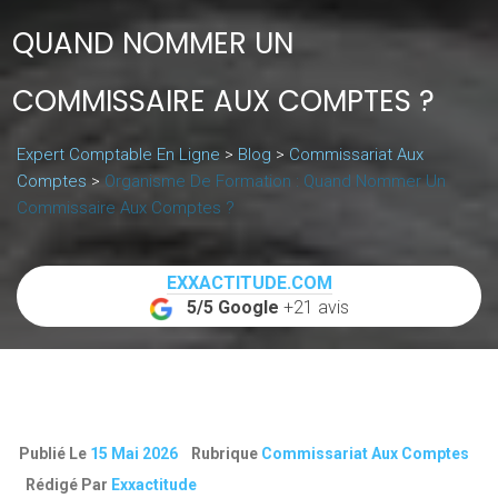
QUAND NOMMER UN
COMMISSAIRE AUX COMPTES ?
Expert Comptable En Ligne
>
Blog
>
Commissariat Aux
Comptes
>
Organisme De Formation : Quand Nommer Un
Commissaire Aux Comptes ?
EXXACTITUDE.COM
5/5 Google
+21 avis
Publié Le
15 Mai 2026
Rubrique
Commissariat Aux Comptes
Rédigé Par
Exxactitude