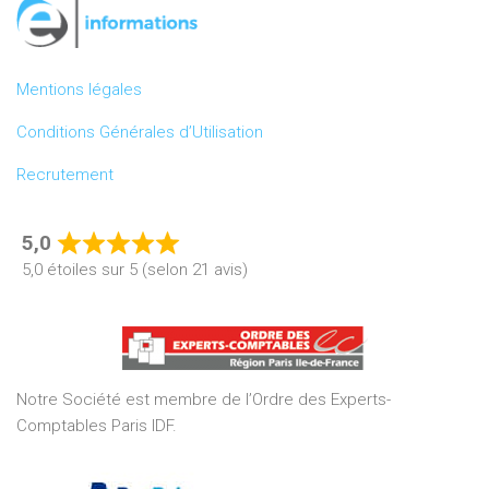
Mentions légales
Conditions Générales d’Utilisation
Recrutement
5,0
Rated
5,0 étoiles sur 5 (selon 21 avis)
5,0
out
of
5
Notre Société est membre de l’Ordre des Experts-
Comptables Paris IDF.