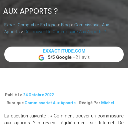
AUX APPORTS ?
Expert Comptable En Ligne
>
Blog
>
Commissariat Aux
Apports
>
Où Trouver Un Commissaire Aux Apports ?
EXXACTITUDE.COM
5/5 Google
+21 avis
Publié Le
24 Octobre 2022
Rubrique
Commissariat Aux Apports
Rédigé Par
Michel
La question suivante : « Comment trouver un commissaire
aux apports ? » revient régulièrement sur Internet. De