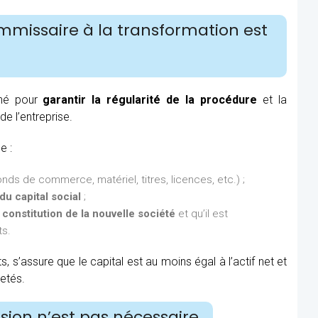
mmissaire à la transformation est
gné pour
garantir la régularité de la procédure
et la
de l’entreprise.
e :
nds de commerce, matériel, titres, licences, etc.) ;
u capital social
;
 constitution de la nouvelle société
et qu’il est
ts.
 s’assure que le capital est au moins égal à l’actif net et
jetés.
sion n’est pas nécessaire