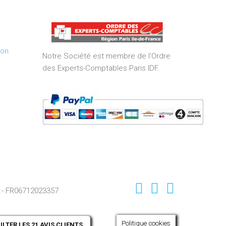
5,0
out
of
5
ion
Notre Société est membre de l’Ordre
des Experts-Comptables Paris IDF.
 - FR06712023357
Politique cookies
TER LES 21 AVIS CLIENTS