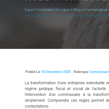
Expert Comptable En Ligne
>
Blog
>
Commissariat 
Individuelle En Société : Un Commissaire Est-Il Requ
Publié Le
15 Décembre 2025
Rubrique
Commissaria
La transformation d’une entreprise individuelle 
régime juridique, fiscal et social de l’activit
l’intervention d’un commissaire à la transfor
simplement. Comprendre ces règles permet de 
contestations.