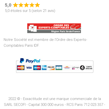
5,0
Rated
5,0 étoiles sur 5 (selon 21 avis)
5,0
out
of
5
Notre Société est membre de l’Ordre des Experts-
Comptables Paris IDF.
2022 © - Exxactitude est une marque commerciale de la
SARL SECOFI - Capital 300 000 euros -
RCS
Paris
712 023 357 -