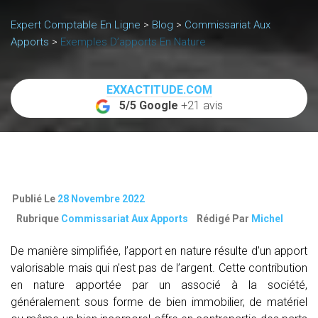
Expert Comptable En Ligne
>
Blog
>
Commissariat Aux
Apports
>
Exemples D’apports En Nature
EXXACTITUDE.COM
5/5 Google
+21 avis
Publié Le
28 Novembre 2022
Rubrique
Commissariat Aux Apports
Rédigé Par
Michel
De manière simplifiée, l’apport en nature résulte d’un apport
valorisable mais qui n’est pas de l’argent. Cette contribution
en nature apportée par un associé à la société,
généralement sous forme de bien immobilier, de matériel