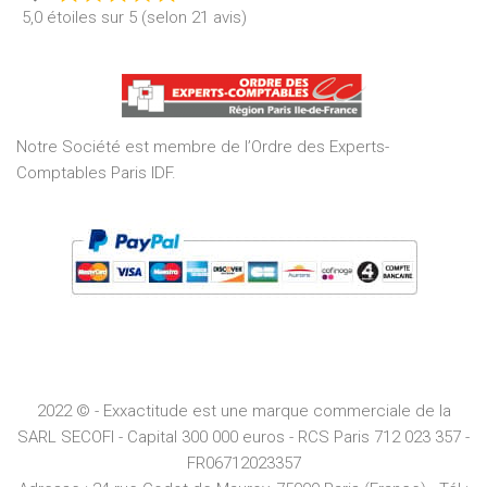
Rated
5,0 étoiles sur 5 (selon 21 avis)
5,0
out
of
5
Notre Société est membre de l’Ordre des Experts-
Comptables Paris IDF.
2022 © - Exxactitude est une marque commerciale de la
SARL SECOFI - Capital 300 000 euros -
RCS
Paris
712 023 357 -
FR06712023357