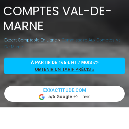
COMPTES VAL-DE-
MARNE
Expert Comptable En Ligne
>
Commissaire Aux Comptes Val-
De-Marne
À PARTIR DE 166 € HT / MOIS 👉
OBTENIR UN TARIF PRÉCIS »
EXXACTITUDE.COM
5/5 Google
+21 avis