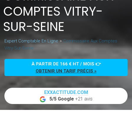
COMPTES VITRY-
SUR-SEINE
Expert Comptable En Ligne
>
Commissaire Aux Comptes
Vitry-Sur-Seine
À PARTIR DE 166 € HT / MOIS 👉
OBTENIR UN TARIF PRÉCIS »
EXXACTITUDE.COM
5/5 Google
+21 avis