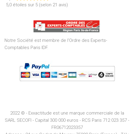
Rated
5,0 étoiles sur 5 (selon 21 avis)
5,0
out
of
5
Notre Société est membre de l’Ordre des Experts-
Comptables Paris IDF.
2022 © - Exxactitude est une marque commerciale de la
SARL SECOFI - Capital 300 000 euros -
RCS
Paris
712 023 357 -
FR06712023357