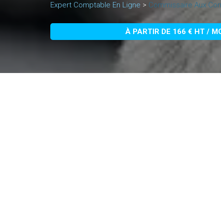
Expert Comptable En Ligne
>
Commissaire Aux Com
À PARTIR DE 166 € HT / M