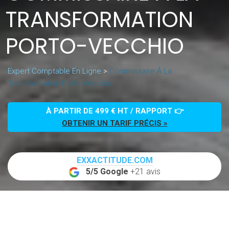
TRANSFORMATION
PORTO-VECCHIO
Expert Comptable En Ligne
>
Commissaire À La
Transformation Porto-Vecchio
À PARTIR DE 499 € HT / RAPPORT 👉
OBTENIR UN TARIF PRÉCIS »
EXXACTITUDE.COM
5/5 Google
+21 avis