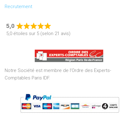
Recrutement
5,0
Rated
5,0 étoiles sur 5 (selon 21 avis)
5,0
out
of
5
Notre Société est membre de l’Ordre des Experts-
Comptables Paris IDF.