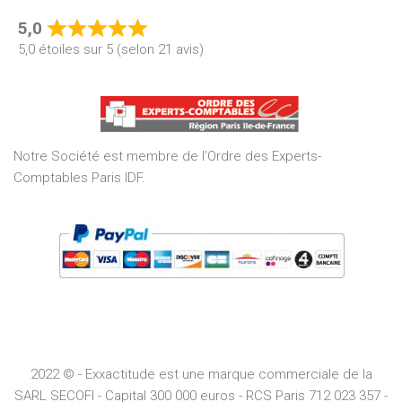
5,0
Rated
5,0 étoiles sur 5 (selon 21 avis)
5,0
out
of
5
Notre Société est membre de l’Ordre des Experts-
Comptables Paris IDF.
2022 © - Exxactitude est une marque commerciale de la
SARL SECOFI - Capital 300 000 euros -
RCS
Paris
712 023 357 -