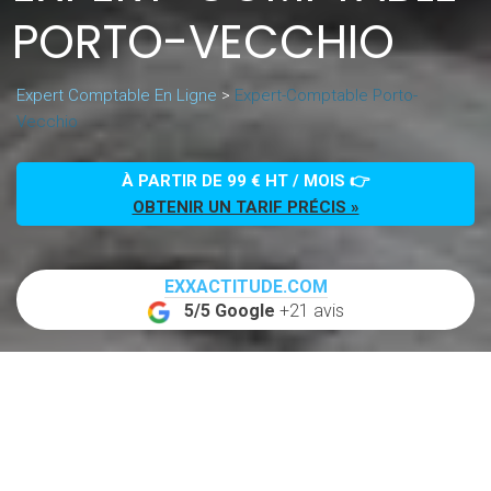
PORTO-VECCHIO
Expert Comptable En Ligne
>
Expert-Comptable Porto-
Vecchio
À PARTIR DE 99 € HT / MOIS 👉
OBTENIR UN TARIF PRÉCIS »
EXXACTITUDE.COM
5/5 Google
+21 avis