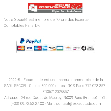
of
5
Notre Société est membre de l’Ordre des Experts-
Comptables Paris IDF.
2022 © - Exxactitude est une marque commerciale de la
SARL SECOFI - Capital 300 000 euros -
RCS
Paris
712 023 357 -
FR06712023357
Adresse :
24 rue Godot de Mauroy, 75009 Paris (France) - Tél :
(+33) 09.72.52.27.00 - Mail : contact@exxactitude.com