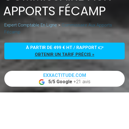
APPORTS FÉCAMP
Expert Comptable En Ligne
>
Commissaire Aux Apports
Fécamp
À PARTIR DE 499 € HT / RAPPORT 👉
OBTENIR UN TARIF PRÉCIS »
EXXACTITUDE.COM
5/5 Google
+21 avis