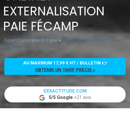
EXTERNALISATION
PAIE FÉCAMP
Expert Comptable En Ligne
>
Cabinet Externalisation Paie
Fécamp
AU MAXIMUM 17,99 € HT / BULLETIN 👉
OBTENIR UN TARIF PRÉCIS »
EXXACTITUDE.COM
5/5 Google
+21 avis