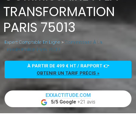
TRANSFORMATION
PARIS 75013
Expert Comptable En Ligne
>
Commissaire À La
Transformation Paris 75013
À PARTIR DE 499 € HT / RAPPORT 👉
OBTENIR UN TARIF PRÉCIS »
EXXACTITUDE.COM
5/5 Google
+21 avis