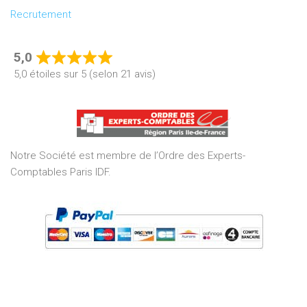
Recrutement
5,0
Rated
5,0 étoiles sur 5 (selon 21 avis)
5,0
out
of
5
Notre Société est membre de l’Ordre des Experts-
Comptables Paris IDF.