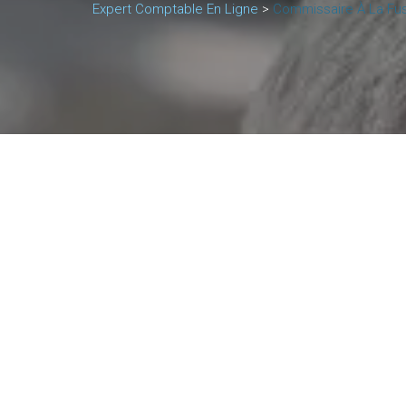
Expert Comptable En Ligne
>
Commissaire À La Fus