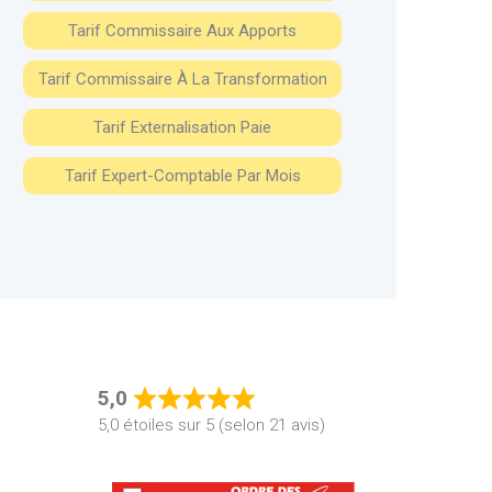
Tarif Commissaire Aux Apports
Tarif Commissaire À La Transformation
Tarif Externalisation Paie
Tarif Expert-Comptable Par Mois
5,0
Rated
5,0 étoiles sur 5 (selon 21 avis)
5,0
out
of