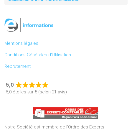
Mentions légales
Conditions Générales d’Utilisation
Recrutement
5,0
Rated
5,0 étoiles sur 5 (selon 21 avis)
5,0
out
of
5
Notre Société est membre de l’Ordre des Experts-