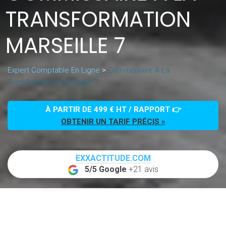
TRANSFORMATION
MARSEILLE 7
Expert Comptable En Ligne
>
Commissaire À La
Transformation Marseille 7
À PARTIR DE 499 € HT / RAPPORT 👉
OBTENIR UN TARIF PRÉCIS »
EXXACTITUDE.COM
5/5 Google
+21 avis