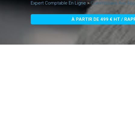
Expert Comptable En Ligne
>
Commissaire Aux Appo
À PARTIR DE 499 € HT / RA