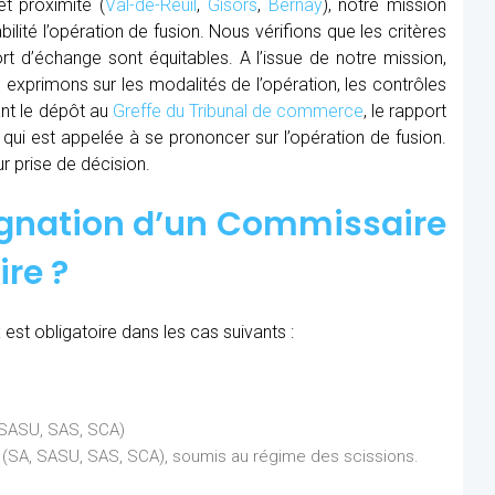
t proximité (
Val-de-Reuil
,
Gisors
,
Bernay
), notre mission
lité l’opération de fusion. Nous vérifions que les critères
ort d’échange sont équitables. A l’issue de notre mission,
exprimons sur les modalités de l’opération, les contrôles
ant le dépôt au
Greffe du Tribunal de commerce
, le rapport
 qui est appelée à se prononcer sur l’opération de fusion.
r prise de décision.
ignation d’un Commissaire
ire ?
est obligatoire dans les cas suivants :
, SASU, SAS, SCA)
ns (SA, SASU, SAS, SCA), soumis au régime des scissions.