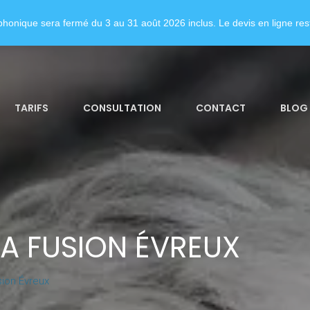
honique sera fermé du 3 au 31 août 2026 inclus. Le devis en ligne rest
TARIFS
CONSULTATION
CONTACT
BLOG
A FUSION ÉVREUX
ion Évreux