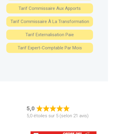
Tarif Commissaire Aux Apports
Tarif Commissaire À La Transformation
Tarif Externalisation Paie
Tarif Expert-Comptable Par Mois
5,0
Rated
5,0 étoiles sur 5 (selon 21 avis)
5,0
out
of