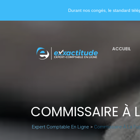
Durant nos congés, le standard télép
ACCUEIL
COMMISSAIRE À L
Expert Comptable En Ligne
>
Commissaire À La Fus