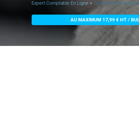
Expert Comptable En Ligne
>
Cabinet Externalisati
AU MAXIMUM 17,99 € HT / BU