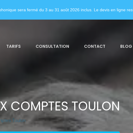
honique sera fermé du 3 au 31 août 2026 inclus. Le devis en ligne rest
TARIFS
CONSULTATION
CONTACT
BLOG
UX COMPTES TOULON
mptes Toulon