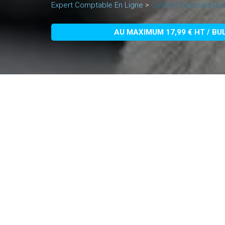
Expert Comptable En Ligne
>
Cabinet Externalisatio
AU MAXIMUM 17,99 € HT / BU