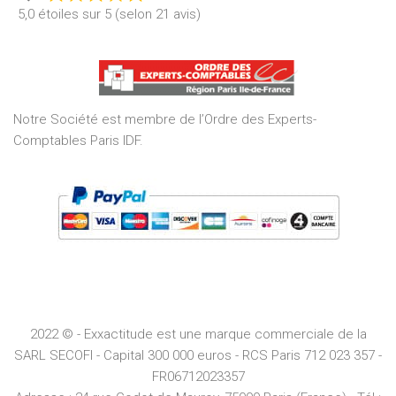
Rated
5,0 étoiles sur 5 (selon 21 avis)
5,0
out
of
5
Notre Société est membre de l’Ordre des Experts-
Comptables Paris IDF.
2022 © - Exxactitude est une marque commerciale de la
SARL SECOFI - Capital 300 000 euros -
RCS
Paris
712 023 357 -
FR06712023357