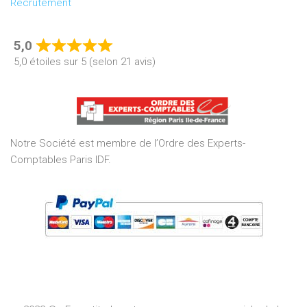
Recrutement
5,0
Rated
5,0 étoiles sur 5 (selon 21 avis)
5,0
out
of
5
Notre Société est membre de l’Ordre des Experts-
Comptables Paris IDF.