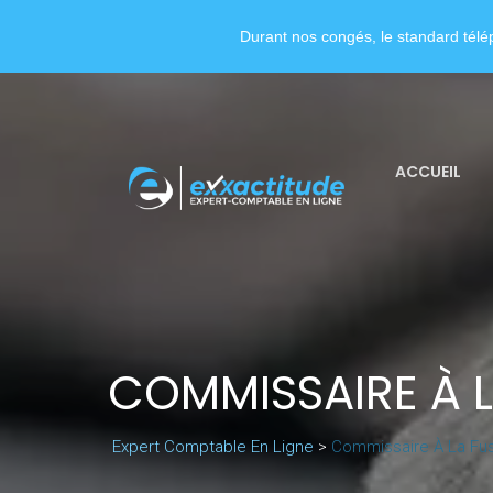
Durant nos congés, le standard télép
ACCUEIL
COMMISSAIRE À L
Expert Comptable En Ligne
>
Commissaire À La Fusi