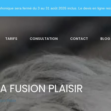
honique sera fermé du 3 au 31 août 2026 inclus. Le devis en ligne rest
TARIFS
CONSULTATION
CONTACT
BLOG
A FUSION PLAISIR
on Plaisir