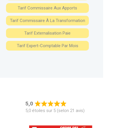
Tarif Commissaire Aux Apports
Tarif Commissaire À La Transformation
Tarif Externalisation Paie
Tarif Expert-Comptable Par Mois
5,0
Rated
5,0 étoiles sur 5 (selon 21 avis)
5,0
out
of