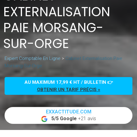
EXTERNALISATION
PAIE MORSANG-
SUR-ORGE
Expert Comptable En Ligne
>
Cabinet Externalisation Paie
Morsang-Sur-Orge
AU MAXIMUM 17,99 € HT / BULLETIN 👉
OBTENIR UN TARIF PRÉCIS »
EXXACTITUDE.COM
5/5 Google
+21 avis