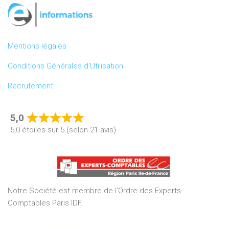
Mentions légales
Conditions Générales d’Utilisation
Recrutement
5,0
Rated
5,0 étoiles sur 5 (selon 21 avis)
5,0
out
of
5
Notre Société est membre de l’Ordre des Experts-
Comptables Paris IDF.