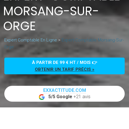
MORSANG-SUR-
ORGE
Expert Comptable En Ligne
>
Expert-Comptable Morsang-Sur-
Orge
À PARTIR DE 99 € HT / MOIS 👉
OBTENIR UN TARIF PRÉCIS »
EXXACTITUDE.COM
5/5 Google
+21 avis