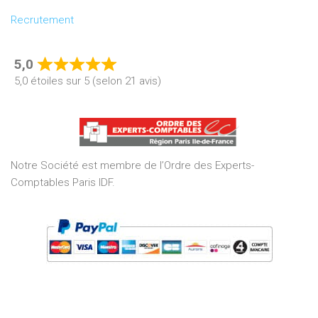
Recrutement
5,0
Rated
5,0 étoiles sur 5 (selon 21 avis)
5,0
out
of
5
Notre Société est membre de l’Ordre des Experts-
Comptables Paris IDF.