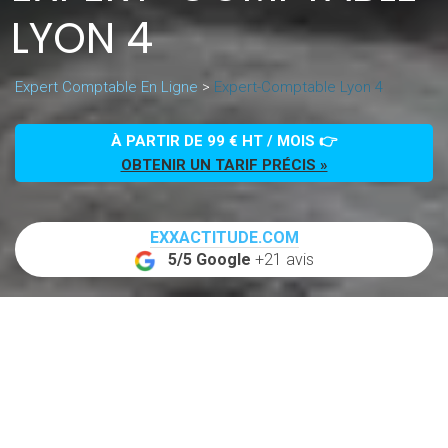
LYON 4
Expert Comptable En Ligne
>
Expert-Comptable Lyon 4
À PARTIR DE 99 € HT / MOIS 👉
OBTENIR UN TARIF PRÉCIS »
EXXACTITUDE.COM
5/5 Google
+21 avis