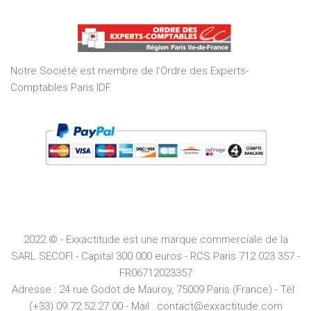
out
of
5
Notre Société est membre de l’Ordre des Experts-
Comptables Paris IDF.
2022 © - Exxactitude est une marque commerciale de la
SARL SECOFI - Capital 300 000 euros -
RCS
Paris
712 023 357 -
FR06712023357
Adresse :
24 rue Godot de Mauroy, 75009 Paris (France) - Tél :
(+33) 09.72.52.27.00 - Mail : contact@exxactitude.com