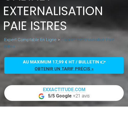
EXTERNALISATION
PAIE ISTRES
Expert Comptable En Ligne
>
Cabinet Externalisation Paie
Istres
AU MAXIMUM 17,99 € HT / BULLETIN 👉
OBTENIR UN TARIF PRÉCIS »
EXXACTITUDE.COM
5/5 Google
+21 avis