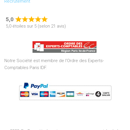
Recrutement
5,0
Rated
5,0 étoiles sur 5 (selon 21 avis)
5,0
out
of
5
Notre Société est membre de l’Ordre des Experts-
Comptables Paris IDF.