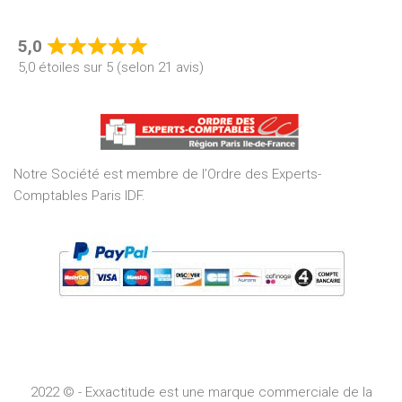
5,0
Rated
5,0 étoiles sur 5 (selon 21 avis)
5,0
out
of
5
Notre Société est membre de l’Ordre des Experts-
Comptables Paris IDF.
2022 © - Exxactitude est une marque commerciale de la