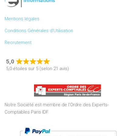
Mentions légales
Conditions Générales d’Utilisation
Recrutement
5,0
Rated
5,0 étoiles sur 5 (selon 21 avis)
5,0
out
of
5
Notre Société est membre de l’Ordre des Experts-
Comptables Paris IDF.