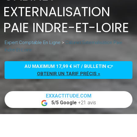
EXTERNALISATION
PAIE INDRE-ET-LOIRE
Expert Comptable En Ligne
>
Cabinet Externalisation Paie
Indre-Et-Loire
AU MAXIMUM 17,99 € HT / BULLETIN 👉
OBTENIR UN TARIF PRÉCIS »
EXXACTITUDE.COM
5/5 Google
+21 avis