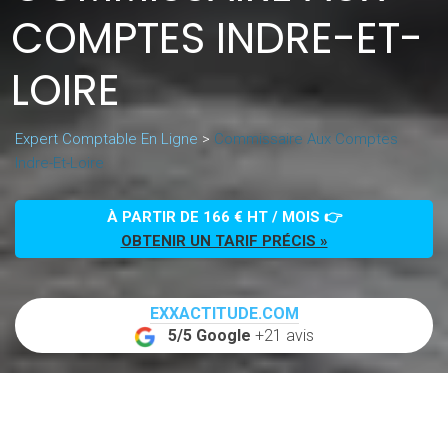
COMPTES INDRE-ET-
LOIRE
Expert Comptable En Ligne
>
Commissaire Aux Comptes
Indre-Et-Loire
À PARTIR DE 166 € HT / MOIS 👉
OBTENIR UN TARIF PRÉCIS »
EXXACTITUDE.COM
5/5 Google
+21 avis