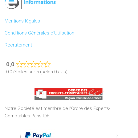
Mentions légales
Conditions Générales d’Utilisation
Recrutement
0,0
Rated
0,0 étoiles sur 5 (selon 0 avis)
0,0
out
of
5
Notre Société est membre de l’Ordre des Experts-
Comptables Paris IDF.