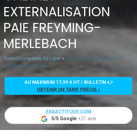
EXTERNALISATION
PAIE FREYMING-
MERLEBACH
Expert Comptable En Ligne
>
Cabinet Externalisation Paie
Freyming-Merlebach
AU MAXIMUM 17,99 € HT / BULLETIN 👉
OBTENIR UN TARIF PRÉCIS »
EXXACTITUDE.COM
5/5 Google
+21 avis