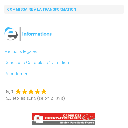
COMMISSAIRE À LA TRANSFORMATION
Mentions légales
Conditions Générales d’Utilisation
Recrutement
5,0
Rated
5,0 étoiles sur 5 (selon 21 avis)
5,0
out
of
5