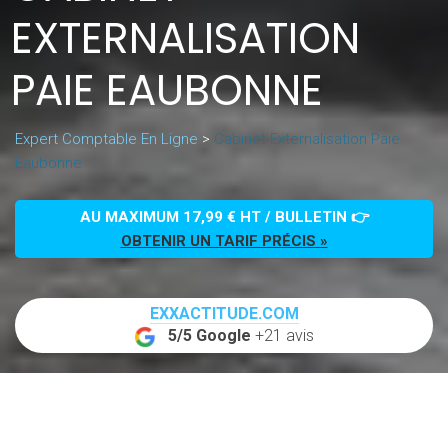
EXTERNALISATION
PAIE EAUBONNE
Expert Comptable En Ligne
>
Cabinet Externalisation Paie
Eaubonne
AU MAXIMUM 17,99 € HT / BULLETIN 👉
OBTENIR UN TARIF PRÉCIS »
EXXACTITUDE.COM
5/5 Google
+21 avis