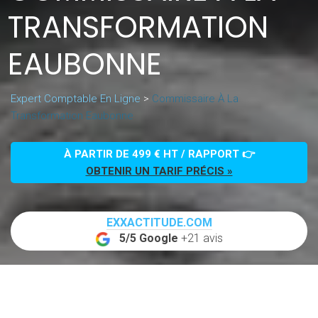
TRANSFORMATION
EAUBONNE
Expert Comptable En Ligne
>
Commissaire À La
Transformation Eaubonne
À PARTIR DE 499 € HT / RAPPORT 👉
OBTENIR UN TARIF PRÉCIS »
EXXACTITUDE.COM
5/5 Google
+21 avis