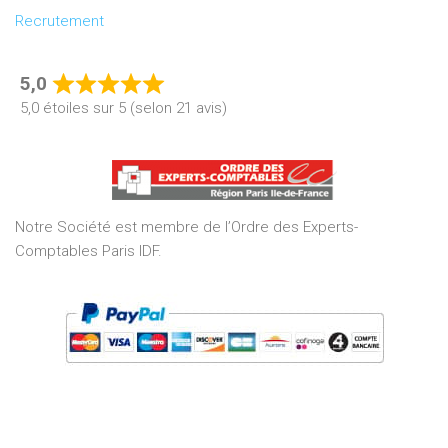
Recrutement
5,0
Rated
5,0 étoiles sur 5 (selon 21 avis)
5,0
out
of
5
Notre Société est membre de l’Ordre des Experts-
Comptables Paris IDF.