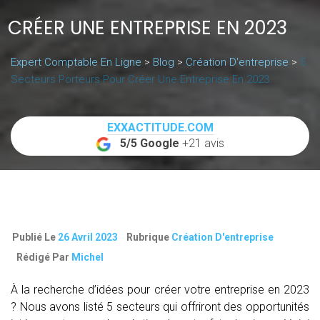
CRÉER UNE ENTREPRISE EN 2023
Expert Comptable En Ligne
>
Blog
>
Création D'entreprise
>
5
Secteurs Porteurs Pour Créer Une Entreprise En 2023
EXXACTITUDE.COM
5/5 Google
+21 avis
Publié Le
26 Avril 2023
Rubrique
Création D'entreprise
Rédigé Par
Michel
À la recherche d’idées pour créer votre entreprise en 2023
? Nous avons listé 5 secteurs qui offriront des opportunités