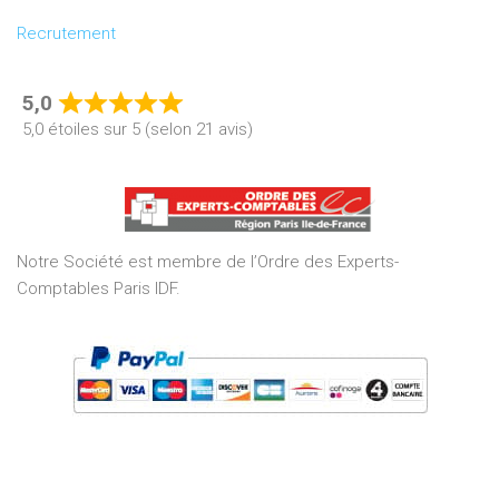
Recrutement
5,0
Rated
5,0 étoiles sur 5 (selon 21 avis)
5,0
out
of
5
Notre Société est membre de l’Ordre des Experts-
Comptables Paris IDF.