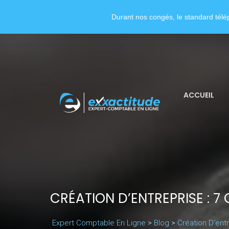
Durant nos congés, le standard télép
ACCUEIL
CRÉATION D’ENTREPRISE : 7
Expert Comptable En Ligne
>
Blog
>
Création D'ent