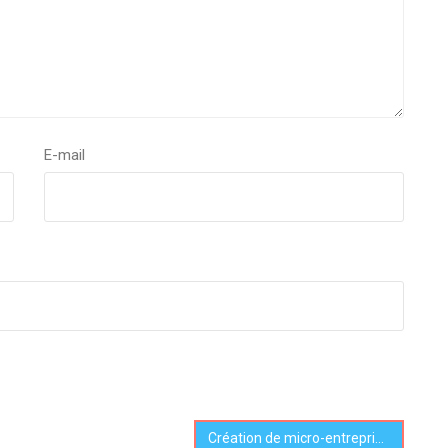
E-mail
Création de micro-entreprises, les chiffres s’affolent