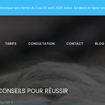
honique sera fermé du 3 au 31 août 2026 inclus. Le devis en ligne rest
TARIFS
CONSULTATION
CONTACT
BLOG
 CONSEILS POUR RÉUSSIR
reprise
>
Création D’entreprise : 7 Conseils Pour Réussir