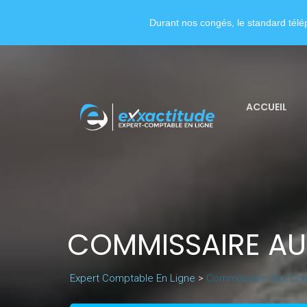
Durant nos congés, le standard télép
ACCUEIL
COMMISSAIRE AU
Expert Comptable En Ligne
>
Commissaire Aux Co