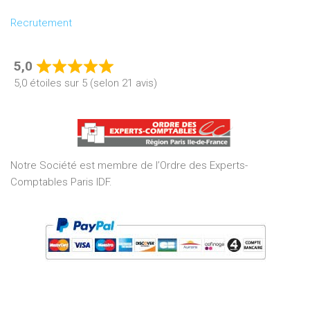
Recrutement
5,0
Rated
5,0 étoiles sur 5 (selon 21 avis)
5,0
out
of
5
Notre Société est membre de l’Ordre des Experts-
Comptables Paris IDF.