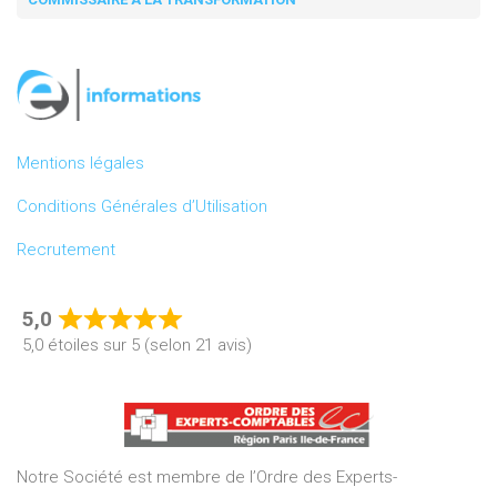
Mentions légales
Conditions Générales d’Utilisation
Recrutement
5,0
Rated
5,0 étoiles sur 5 (selon 21 avis)
5,0
out
of
5
Notre Société est membre de l’Ordre des Experts-