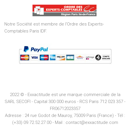
of
5
Notre Société est membre de l’Ordre des Experts-
Comptables Paris IDF.
2022 © - Exxactitude est une marque commerciale de la
SARL SECOFI - Capital 300 000 euros -
RCS
Paris
712 023 357 -
FR06712023357
Adresse :
24 rue Godot de Mauroy, 75009 Paris (France) - Tél :
(+33) 09.72.52.27.00 - Mail : contact@exxactitude.com