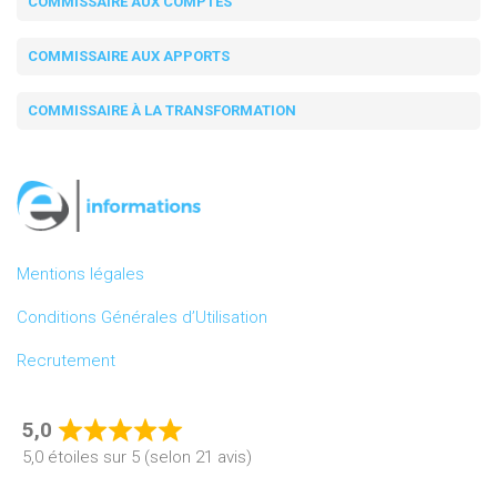
COMMISSAIRE AUX COMPTES
COMMISSAIRE AUX APPORTS
COMMISSAIRE À LA TRANSFORMATION
Mentions légales
Conditions Générales d’Utilisation
Recrutement
5,0
Rated
5,0 étoiles sur 5 (selon 21 avis)
5,0
out