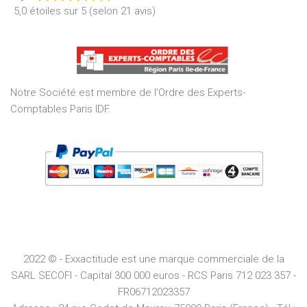
Rated
5,0 étoiles sur 5 (selon 21 avis)
5,0
out
of
5
Notre Société est membre de l’Ordre des Experts-
Comptables Paris IDF.
2022 © - Exxactitude est une marque commerciale de la
SARL SECOFI - Capital 300 000 euros -
RCS
Paris
712 023 357 -
FR06712023357