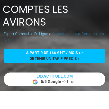
COMPTES LES
AVIRONS
Expert Comptable En Ligne
>
Commissaire Aux Comptes Les
Avirons
À PARTIR DE 166 € HT / MOIS 👉
OBTENIR UN TARIF PRÉCIS »
EXXACTITUDE.COM
5/5 Google
+21 avis