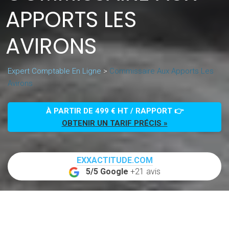
APPORTS LES
AVIRONS
Expert Comptable En Ligne
>
Commissaire Aux Apports Les
Avirons
À PARTIR DE 499 € HT / RAPPORT 👉
OBTENIR UN TARIF PRÉCIS »
EXXACTITUDE.COM
5/5 Google
+21 avis