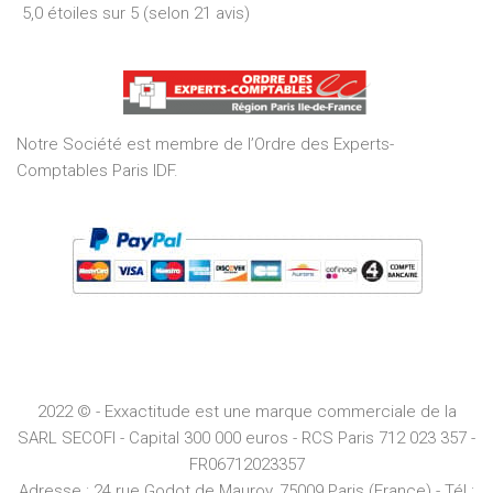
5,0 étoiles sur 5 (selon 21 avis)
5,0
out
of
5
Notre Société est membre de l’Ordre des Experts-
Comptables Paris IDF.
2022 © - Exxactitude est une marque commerciale de la
SARL SECOFI - Capital 300 000 euros -
RCS
Paris
712 023 357 -
FR06712023357
Adresse :
24 rue Godot de Mauroy, 75009 Paris (France) - Tél :