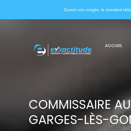
Durant nos congés, le standard télép
ACCUEIL
COMMISSAIRE A
GARGES-LÈS-GO