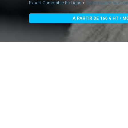
Expert Comptable En Ligne
>
Commissaire Aux Co
À PARTIR DE 166 € HT / M