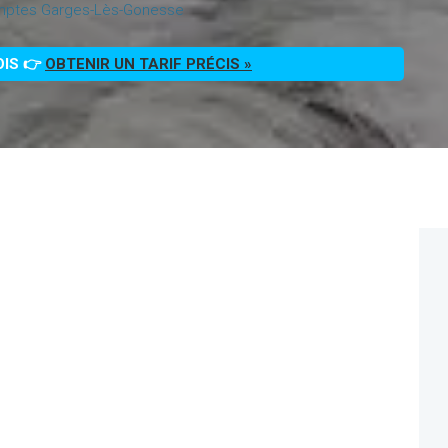
mptes Garges-Lès-Gonesse
OIS 👉
OBTENIR UN TARIF PRÉCIS »