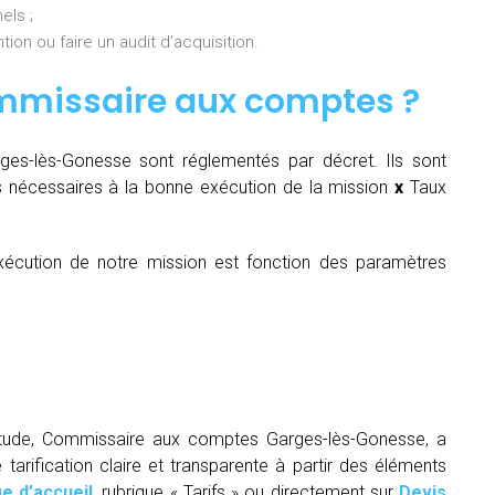
els ;
ion ou faire un audit d’acquisition.
mmissaire aux comptes
?
es-lès-Gonesse sont réglementés par décret. Ils sont
 nécessaires à la bonne exécution de la mission
x
Taux
écution de notre mission est fonction des paramètres
titude, Commissaire aux comptes Garges-lès-Gonesse, a
arification claire et transparente à partir des éléments
e d’accueil
, rubrique « Tarifs » ou directement sur
Devis