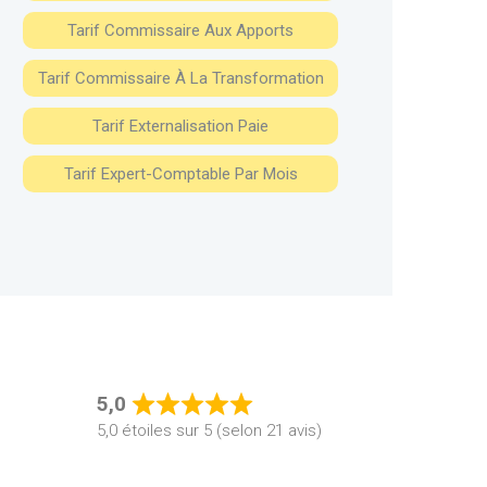
Tarif Commissaire Aux Apports
Tarif Commissaire À La Transformation
Tarif Externalisation Paie
Tarif Expert-Comptable Par Mois
5,0
Rated
5,0 étoiles sur 5 (selon 21 avis)
5,0
out