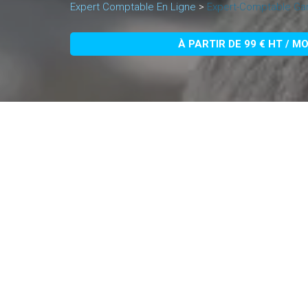
Expert Comptable En Ligne
>
Expert-Comptable Ga
À PARTIR DE 99 € HT / M