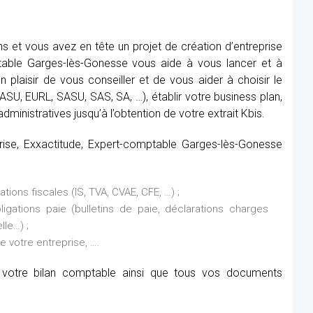
 et vous avez en tête un projet de création d’entreprise
table Garges-lès-Gonesse vous aide à vous lancer et à
n plaisir de vous conseiller et de vous aider à choisir le
(SASU, EURL, SASU, SAS, SA, …), établir votre business plan,
dministratives jusqu’à l’obtention de votre extrait Kbis.
prise, Exxactitude, Expert-comptable Garges-lès-Gonesse
ions fiscales (IS, TVA, CVAE, CFE, …) ;
ations paie (bulletins de paie, déclarations charges
lle…) ;
de votre entreprise, ….
it votre bilan comptable ainsi que tous vos documents