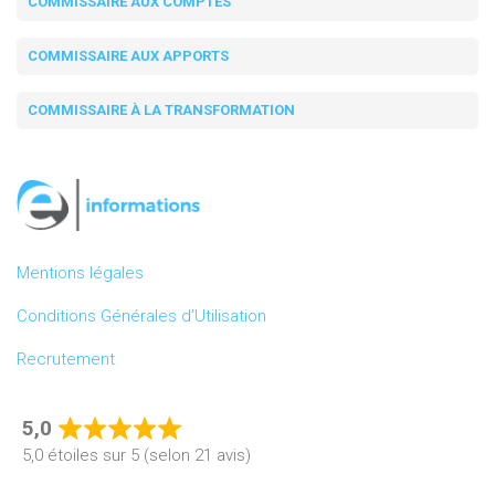
COMMISSAIRE AUX COMPTES
COMMISSAIRE AUX APPORTS
COMMISSAIRE À LA TRANSFORMATION
Mentions légales
Conditions Générales d’Utilisation
Recrutement
5,0
Rated
5,0 étoiles sur 5 (selon 21 avis)
5,0
out