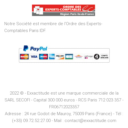
of
5
Notre Société est membre de l’Ordre des Experts-
Comptables Paris IDF.
2022 © - Exxactitude est une marque commerciale de la
SARL SECOFI - Capital 300 000 euros -
RCS
Paris
712 023 357 -
FR06712023357
Adresse :
24 rue Godot de Mauroy, 75009 Paris (France) - Tél :
(+33) 09.72.52.27.00 - Mail : contact@exxactitude.com