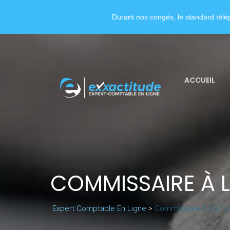
Durant nos congés, le standard télép
ACCUEIL
COMMISSAIRE À 
Expert Comptable En Ligne
>
Commissaire À La Fu