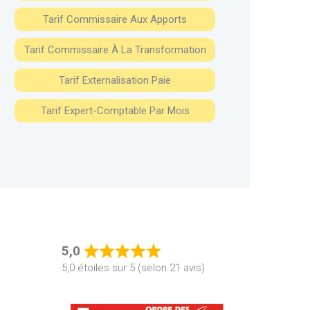
Tarif Commissaire Aux Apports
Tarif Commissaire À La Transformation
Tarif Externalisation Paie
Tarif Expert-Comptable Par Mois
5,0
Rated
5,0 étoiles sur 5 (selon 21 avis)
5,0
out
of