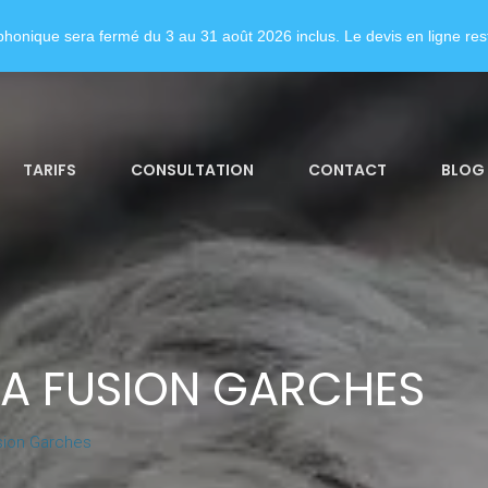
honique sera fermé du 3 au 31 août 2026 inclus. Le devis en ligne rest
TARIFS
CONSULTATION
CONTACT
BLOG
LA FUSION GARCHES
sion Garches