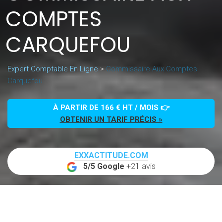
COMPTES
CARQUEFOU
Expert Comptable En Ligne
>
Commissaire Aux Comptes
Carquefou
À PARTIR DE 166 € HT / MOIS 👉
OBTENIR UN TARIF PRÉCIS »
EXXACTITUDE.COM
5/5 Google
+21 avis