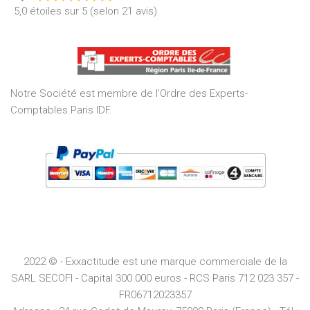
Rated
5,0 étoiles sur 5 (selon 21 avis)
5,0
out
of
5
Notre Société est membre de l’Ordre des Experts-
Comptables Paris IDF.
2022 © - Exxactitude est une marque commerciale de la
SARL SECOFI - Capital 300 000 euros -
RCS
Paris
712 023 357 -
FR06712023357